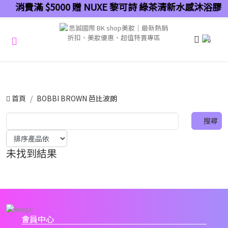
消費滿 $5000 贈 NUXE 黎可詩 綠茶清新水感沐浴膠 
0
首頁
BOBBI BROWN 芭比波朗
未找到結果
會員中心