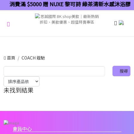
消費滿 $5000 贈 NUXE 黎可詩 綠茶清新水感沐浴膠 
0
首頁
COACH 蔻馳
未找到結果
會員中心