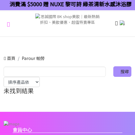
消費滿 $5000 贈 NUXE 黎可詩 綠茶清新水感沐浴膠 
0
首頁
Parour 帕勞
未找到結果
會員中心