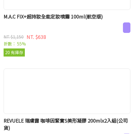
M.A.C FIX+超持妝全能定妝噴霧 100ml(航空版)
NT. $638
NT. $1,150
折數： 55%
20 有庫存
REVUELE 瑞膚露 咖啡因緊實S美形凝膠 200mlx2入組(公司
貨)