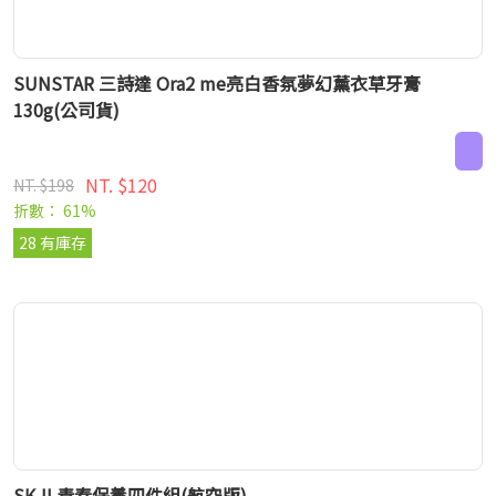
SUNSTAR 三詩達 Ora2 me亮白香氛夢幻薰衣草牙膏
130g(公司貨)
NT. $120
NT. $198
折數： 61%
28 有庫存
SK-II 青春保養四件組(航空版)