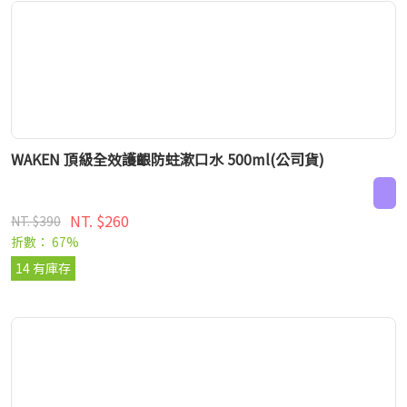
WAKEN 頂級全效護齦防蛀漱口水 500ml(公司貨)
NT. $260
NT. $390
折數： 67%
14 有庫存