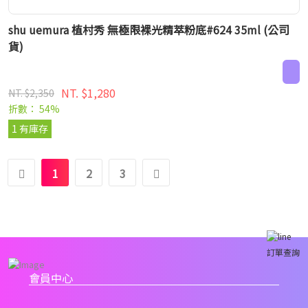
shu uemura 植村秀 無極限裸光精萃粉底#624 35ml (公司
貨)
NT. $1,280
NT. $2,350
折數： 54%
1 有庫存
1
2
3
訂單查詢
會員中心