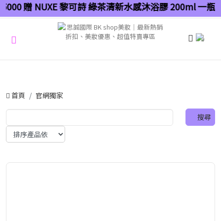
00 贈 NUXE 黎可詩 綠茶清新水感沐浴膠 200ml 一瓶（
0
首頁
官網獨家