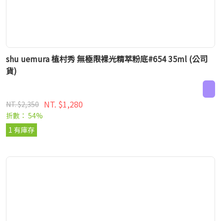
shu uemura 植村秀 無極限裸光精萃粉底#654 35ml (公司
貨)
NT. $1,280
NT. $2,350
折數： 54%
1 有庫存