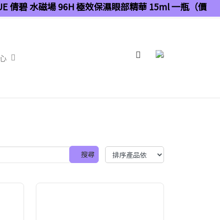
QUE 倩碧 水磁場 96H 極效保濕眼部精華 15ml 一瓶（價
0
心