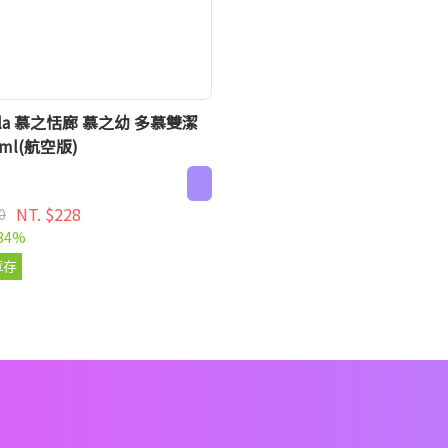
ela 慕之恬廊 慕之幼 多慕雙潔
0ml(航空版)
NT. $228
0
34%
庫存