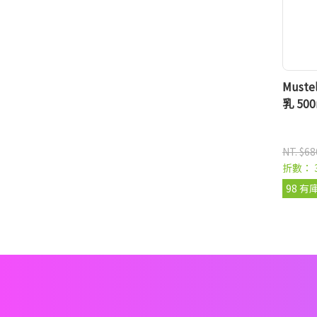
Must
乳 50
NT. $68
折數： 
98 有