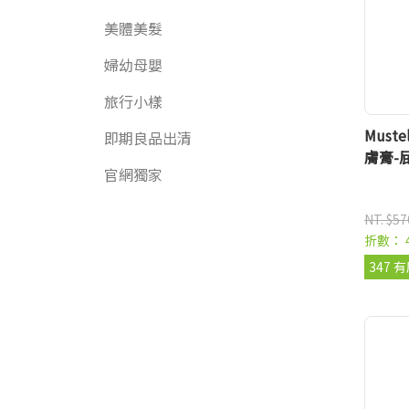
美體美髮
婦幼母嬰
旅行小樣
Must
即期良品出清
膚膏-屁
官網獨家
NT. $57
折數： 
347 