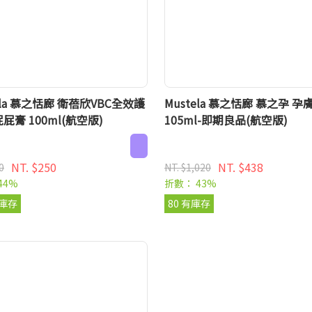
ela 慕之恬廊 衛蓓欣VBC全效護
Mustela 慕之恬廊 慕之孕 孕
屁膏 100ml(航空版)
105ml-即期良品(航空版)
NT. $250
NT. $438
0
NT. $1,020
44%
折數： 43%
有庫存
80 有庫存