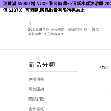
消費滿 $5000 贈 NUXE 黎可詩 綠茶清新水感沐浴膠 200
值 $1870）可累贈,贈品數量有限贈完為止
首頁
商品分類
首頁
專櫃保養
醫美開架
國際彩妝
香水香氛