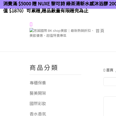
消費滿 $5000 贈 NUXE 黎可詩 綠茶清新水感沐浴膠 200
值 $1870）可累贈,贈品數量有限贈完為止
首頁
商品分類
首頁
專櫃保養
醫美開架
國際彩妝
香水香氛