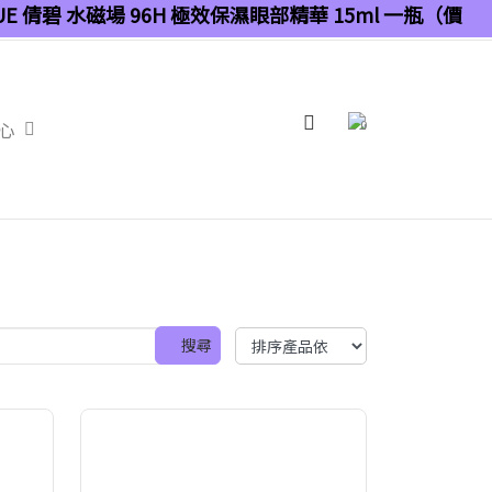
QUE 倩碧 水磁場 96H 極效保濕眼部精華 15ml 一瓶（價
0
心