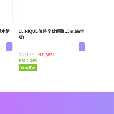
H活水循
CLINIQUE 倩碧 全效眼霜 15ml(航空
版)
NT. $638
NT. $1,860
折數： 34%
30 有庫存