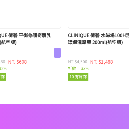
IQUE 倩碧 平衡修護奇蹟乳
CLINIQUE 倩碧 水磁場100
l(航空版)
環保濕凝膠 200ml(航空版)
NT. $608
NT. $1,488
880
NT. $4,500
32%
折數： 33%
庫存
10 有庫存