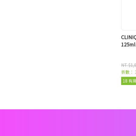
CLIN
125m
NT. $1,
折數： 
18 有