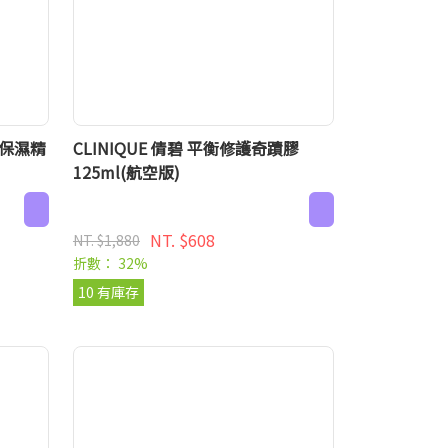
子保濕精
CLINIQUE 倩碧 平衡修護奇蹟膠
125ml(航空版)
NT. $608
NT. $1,880
折數： 32%
10 有庫存