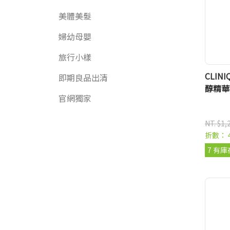
美體美髮
婦幼母嬰
旅行小樣
CLIN
即期良品出清
醇精華-
官網獨家
NT. $1,
折數： 
7 有庫