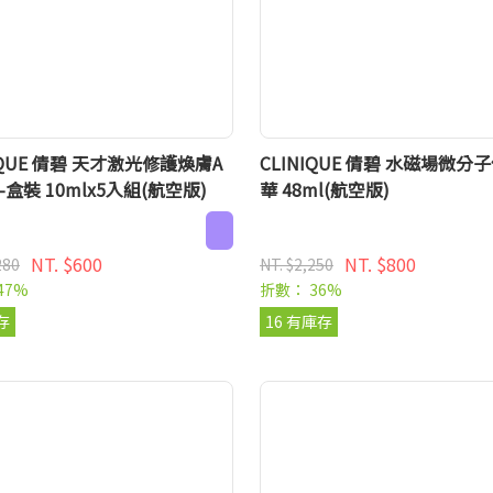
IQUE 倩碧 天才激光修護煥膚A
CLINIQUE 倩碧 水磁場微分
盒裝 10mlx5入組(航空版)
華 48ml(航空版)
NT. $600
NT. $800
280
NT. $2,250
47%
折數： 36%
存
16 有庫存