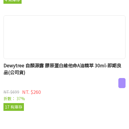
Dewytree 自顏源露 膠原蛋白維他命A油精萃 30ml-即期良
品(公司貨)
NT. $260
NT. $699
折數： 37%
17 有庫存