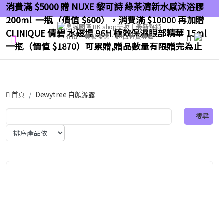
消費滿 $5000 贈 NUXE 黎可詩 綠茶清新水感沐浴膠
200ml 一瓶（價值 $600），消費滿 $10000 再加贈
CLINIQUE 倩碧 水磁場 96H 極效保濕眼部精華 15ml
0
一瓶（價值 $1870）可累贈,贈品數量有限贈完為止
首頁
Dewytree 自顏源露