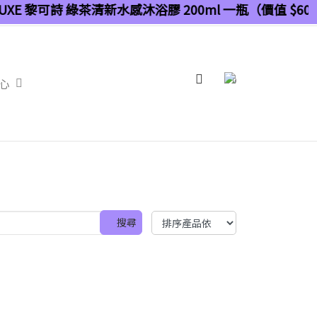
XE 黎可詩 綠茶清新水感沐浴膠 200ml 一瓶（價值 $600）
0
心