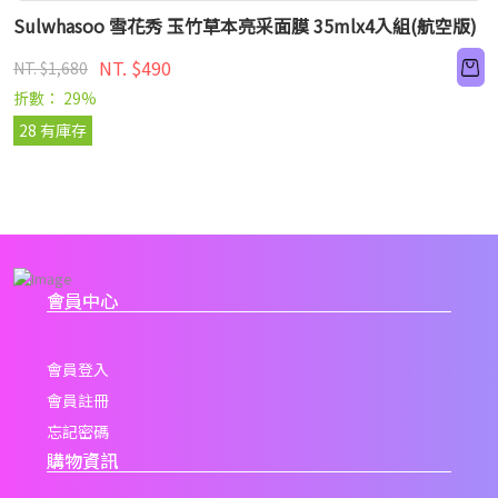
Sulwhasoo 雪花秀 玉竹草本亮采面膜 35mlx4入組(航空版)
NT. $490
NT. $1,680
折數： 29%
28 有庫存
會員中心
會員登入
會員註冊
忘記密碼
購物資訊