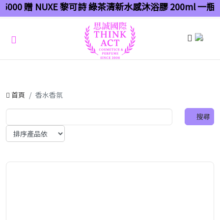
000 贈 NUXE 黎可詩 綠茶清新水感沐浴膠 200ml 一瓶（
0
首頁
香水香氛